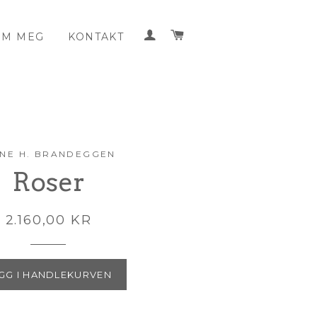
LOGG INN
HANDLEKURV
OM MEG
KONTAKT
INE H. BRANDEGGEN
Roser
2.160,00 KR
GG I HANDLEKURVEN