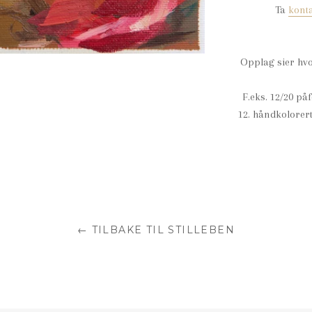
Ta
kont
Opplag sier hvo
F.eks. 12/20 på
12. håndkolorert
← TILBAKE TIL STILLEBEN