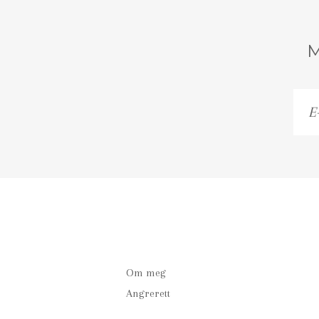
E-
po
Om meg
Angrerett