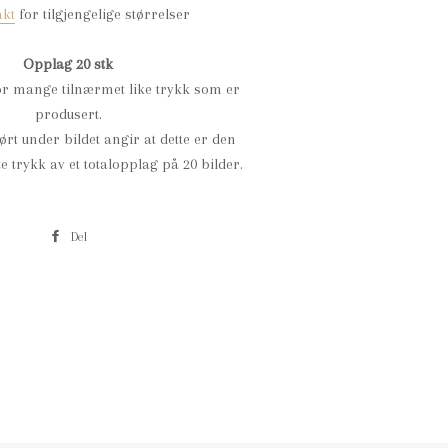
akt
for tilgjengelige størrelser
Opplag 20 stk
r mange tilnærmet like trykk som er
produsert.
ført under bildet angir at dette er den
e trykk av et totalopplag på 20 bilder.
Del