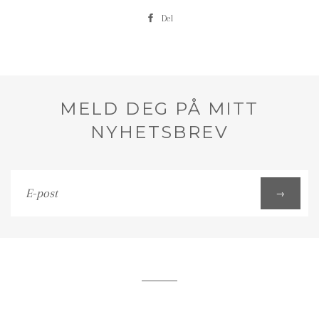
Del
MELD DEG PÅ MITT
NYHETSBREV
E-
→
post