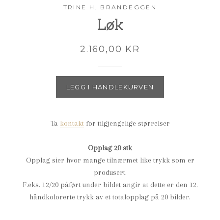
TRINE H. BRANDEGGEN
Løk
2.160,00 KR
LEGG I HANDLEKURVEN
Ta
kontakt
for tilgjengelige størrelser
Opplag 20 stk
Opplag sier hvor mange tilnærmet like trykk som er
produsert.
F.eks. 12/20 påført under bildet angir at dette er den 12.
håndkolorerte trykk av et totalopplag på 20 bilder.