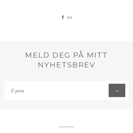
Del
MELD DEG PÅ MITT
NYHETSBREV
E-
→
post